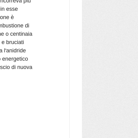
oncorreva più 
 in esse 
one è 
mbustione di 
e o centinaia 
 e bruciati 
a l'anidride 
o energetico 
ascio di nuova 