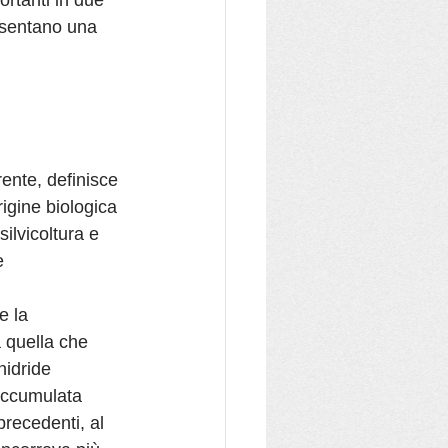
rtanti in due 
esentano una 
ente, definisce 
rigine biologica 
ilvicoltura e 
e 
e la 
 quella che 
nidride 
 accumulata 
recedenti, al 