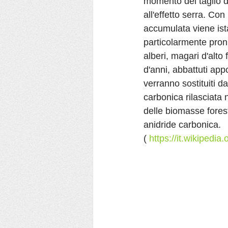
momento del taglio d
all'effetto serra. Co
accumulata viene is
particolarmente pron
alberi, magari d'alt
d'anni, abbattuti appo
verranno sostituiti da
carbonica rilasciata 
delle biomasse foresta
anidride carbonica.
( 
https://it.wikipedia