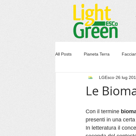
All Posts
Pianeta Terra
Faccia
LGEsco
26 lug 20
Le Biom
Con il termine 
biom
presenti in una certa
In letteratura il con