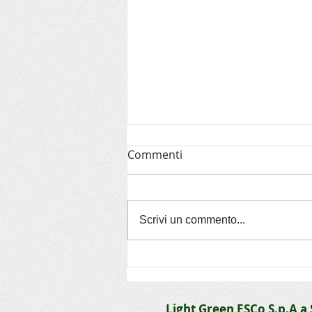
Commenti
Scrivi un commento...
Comunità energetiche
rinnovabili
Light Green ESCo S.p.A a 