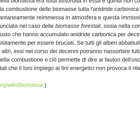
ella biomassa era tutta assorbita in essa e quindi non c
n la combustione delle biomasse tutta l'anidride carbonica
tantaneamente reimmessa in atmosfera e questa immissi
unciata nel caso delle 
biomasse forestali
, ossia nella co
o fusto che hanno accumulato anidride carbonica per decin
sitamente per essere bruciati. Se tutti gli alberi abbattuti
 altri, essi nel corso dei decenni potranno riassorbire tutt
nella combustione e ciò permette di dire ai fautori dell'us
li che il loro impiego ai fini energetici non provoca il ril
.org/wiki/Biomassa
 )