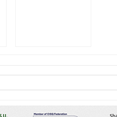
Effetto Serra
Sh
S.U.