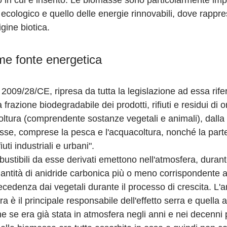
 in cui è inserito. Le biomasse sono particolarmente impo
 ecologico e quello delle energie rinnovabili, dove rappr
igine biotica.
e fonte energetica
2009/28/CE, ripresa da tutta la legislazione ad essa rifer
razione biodegradabile dei prodotti, rifiuti e residui di o
coltura (comprendente sostanze vegetali e animali), dalla s
esse, comprese la pesca e l'acquacoltura, nonché la part
uti industriali e urbani".
stibili da esse derivati emettono nell'atmosfera, durant
ntità di anidride carbonica più o meno corrispondente a
ecedenza dai vegetali durante il processo di crescita. L'a
a è il principale responsabile dell'effetto serra e quella
 se era già stata in atmosfera negli anni e nei decenni p