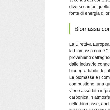
seconda del contesto
diversi campi: quello
fonte di energia di or
Biomassa com
La Direttiva Europea 
la biomassa come "la f
provenienti dall'agri
dalle industrie conn
biodegradabile dei rifi
Le biomasse e i combu
combustione, una qua
viene assorbita in pr
carbonica in atmosfer
nelle biomasse, anche