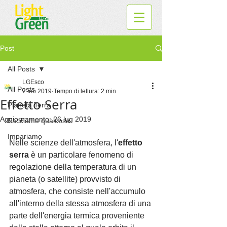
Post
All Posts
LGEsco
All Posts
7 feb 2019
Tempo di lettura: 2 min
Effetto Serra
Pianeta Terra
Aggiornamento:
26 lug 2019
Facciamo qualcosa
Impariamo
Nelle scienze dell'atmosfera, l'
effetto 
serra
 è un particolare fenomeno di 
regolazione della temperatura di un 
pianeta (o satellite) provvisto di 
atmosfera, che consiste nell'accumulo 
all'interno della stessa atmosfera di una 
parte dell'energia termica proveniente 